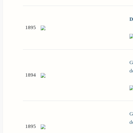
D
1895
G
d
1894
G
d
1895