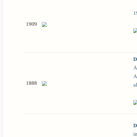
1
1909
D
A
A
1888
a
D
i