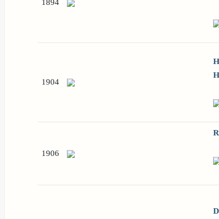
1894
H
H
1904
R
1906
D