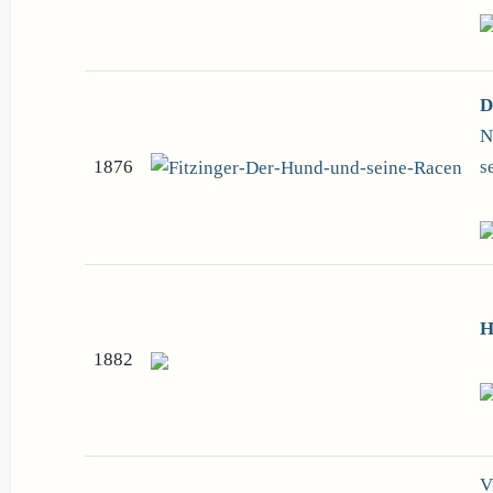
D
N
1876
s
H
1882
V