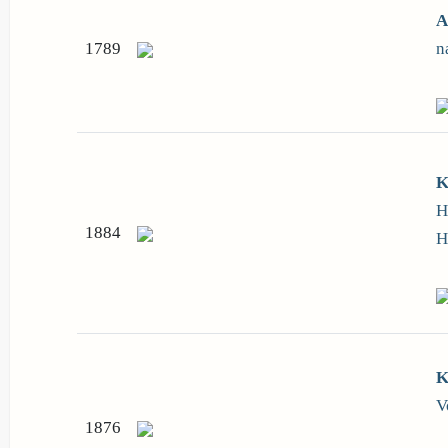
A
1789
n
K
H
1884
H
K
V
1876