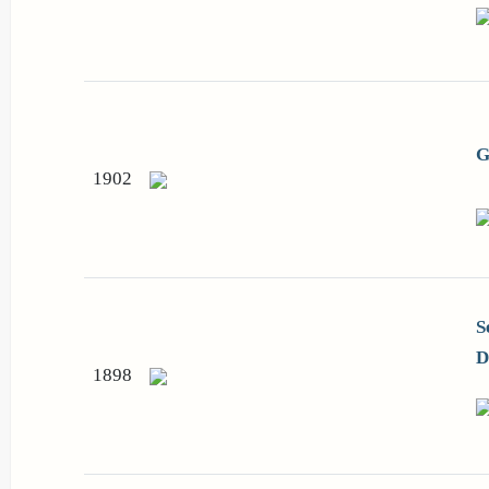
G
1902
S
D
1898